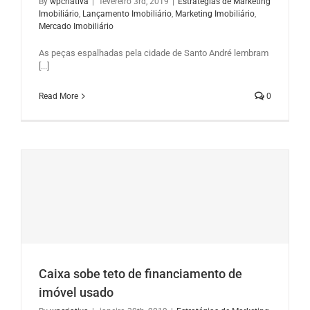
By
wpcriativa
|
fevereiro 3rd, 2019
|
Estratégias de Marketing
Imobiliário
,
Lançamento Imobiliário
,
Marketing Imobiliário
,
Mercado Imobiliário
As peças espalhadas pela cidade de Santo André lembram
[...]
Read More
0
Caixa sobe teto de financiamento de
imóvel usado