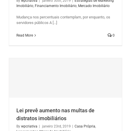
By
wpcriativa
|
janeiro 30th, 2019
|
Estratégias de Marketing
Imobiliário
,
Financiamento Imobiliário
,
Mercado Imobiliário
Mudança nos percentuais contemplam, por enquanto, os
servidores públicos A [...]
Read More
0
Lei prevê aumento nas multas de
distratos imobiliários
By
wpcriativa
|
janeiro 23rd, 2019
|
Casa Própria
,