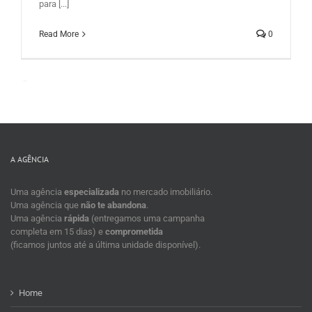
para [...]
Read More
0
All items displayed.
A AGÊNCIA
Uma agência
especializada
no mercado imobiliário.
Uma agência que
não te abandona
.
Uma agência
rápida
(entregamos uma campanha
completa em 15 dias) e
comprometida
(ficamos juntos até a última unidade disponível).