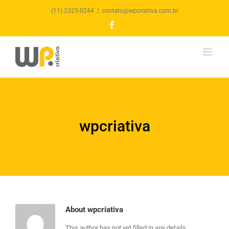
(11) 2325-0244
|
contato@wpcriativa.com.br
Facebook
wpcriativa
About
wpcriativa
This author has not yet filled in any details.