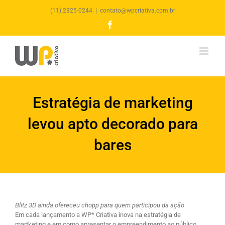
(11) 2325-0244
|
contato@wpcriativa.com.br
Facebook
Estratégia de marketing
levou apto decorado para
bares
Blitz 3D ainda ofereceu chopp para quem participou da ação
Em cada lançamento a WP* Criativa inova na estratégia de
martketing e em como apresentar o empreendimento ao público.