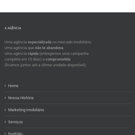
A AGÊNCIA
Uma agência
especializada
no mercado imobiliário.
Uma agência que
não te abandona
.
Uma agência
rápida
(entregamos uma campanha
completa em 15 dias) e
comprometida
(ficamos juntos até a última unidade disponível).
Home
Nossa História
Marketing Imobiliário
Serviços
Portfólio