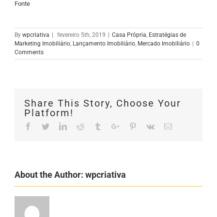
Fonte
By
wpcriativa
|
fevereiro 5th, 2019
|
Casa Própria
,
Estratégias de
Marketing Imobiliário
,
Lançamento Imobiliário
,
Mercado Imobiliário
|
0
Comments
Share This Story, Choose Your
Platform!
Facebook
Twitter
Linkedin
Reddit
Tumblr
Google+
Pinterest
Vk
Email
About the Author:
wpcriativa