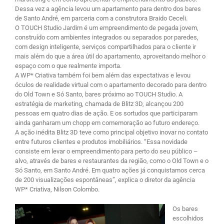
Dessa vez a agência levou um apartamento para dentro dos bares
de Santo André, em parceria com a construtora Braido Ceceli.
O TOUCH Studio Jardim é um empreendimento de pegada jovem,
construído com ambientes integrados ou separados por paredes,
com design inteligente, serviços compartilhados para o cliente ir
mais além do que a área útil do apartamento, aproveitando melhor o
espaço com o que realmente importa.
A WP* Criativa também foi bem além das expectativas e levou
óculos de realidade virtual com o apartamento decorado para dentro
do Old Town e Só Santo, bares próximo ao TOUCH Studio. A
estratégia de marketing, chamada de Blitz 3D, alcançou 200
pessoas em quatro dias de ação. E os sortudos que participaram
ainda ganharam um chopp em comemoração ao futuro endereço.
A ação inédita Blitz 3D teve como principal objetivo inovar no contato
entre futuros clientes e produtos imobiliários. “Essa novidade
consiste em levar o empreendimento para perto do seu público –
alvo, através de bares e restaurantes da região, como o Old Town e o
Só Santo, em Santo André. Em quatro ações já conquistamos cerca
de 200 visualizações espontâneas”, explica o diretor da agência
WP* Criativa, Nilson Colombo.
Os bares
escolhidos