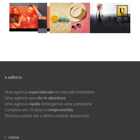
Residencial
Upper Jardim
Belize
Residencial
Residencial
A AGÊNCIA
Uma agência
especializada
no mercado imobiliário.
Uma agência que
não te abandona
.
Uma agência
rápida
(entregamos uma campanha
completa em 15 dias) e
comprometida
(ficamos juntos até a última unidade disponível).
Home