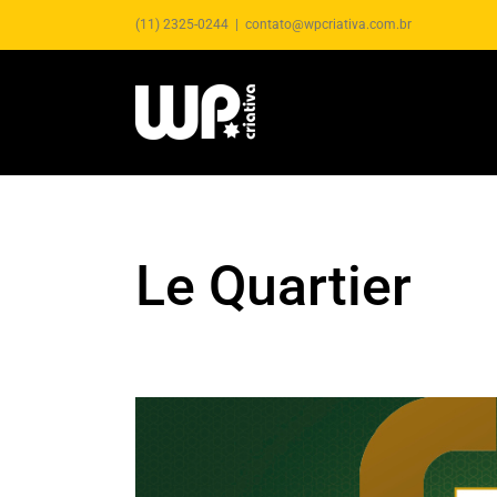
(11) 2325-0244
|
contato@wpcriativa.com.br
Le Quartier