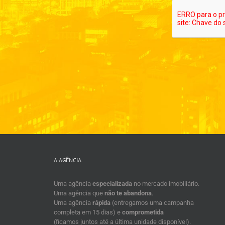
A AGÊNCIA
Uma agência
especializada
no mercado imobiliário.
Uma agência que
não te abandona
.
Uma agência
rápida
(entregamos uma campanha
completa em 15 dias) e
comprometida
(ficamos juntos até a última unidade disponível).