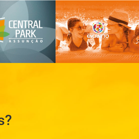
idencial Encantto
Residencial
s?