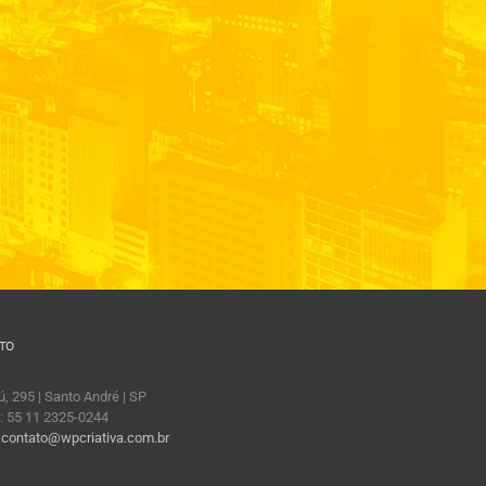
TO
, 295 | Santo André | SP
: 55 11 2325-0244
:
contato@wpcriativa.com.br