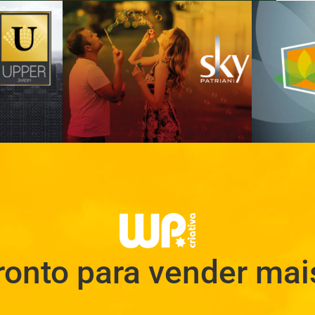
Central Park
Res
Residencial
ronto para vender mai