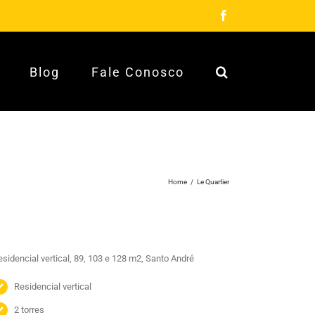
Facebook
Blog
Fale Conosco
Home
/
Le Quartier
sidencial vertical, 89, 103 e 128 m2, Santo André
Residencial vertical
2 torres