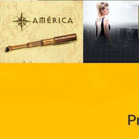
Upper Jardim
Sky Patriani
Residencial
Residencial
P