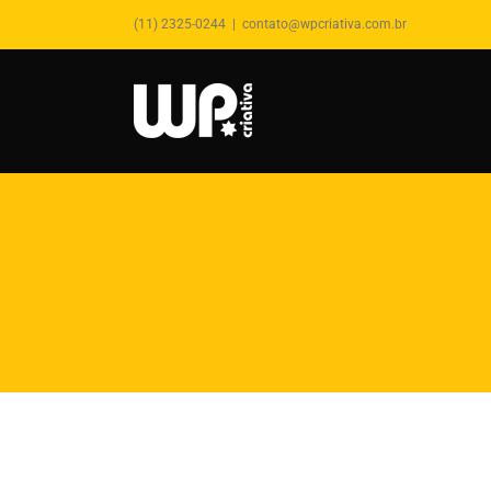
(11) 2325-0244
|
contato@wpcriativa.com.br