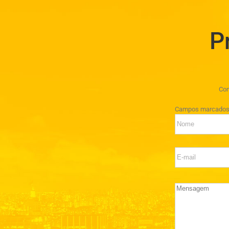
P
Con
Campos marcado