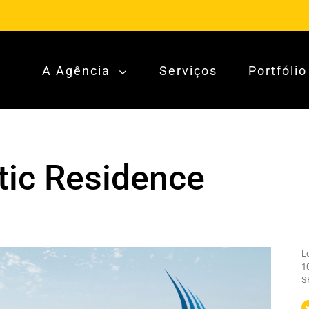
A Agência
Serviços
Portfólio
tic Residence
Lo
1
S