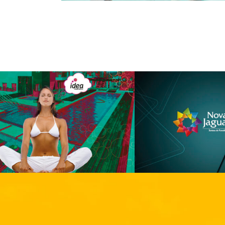
Nova Jaguari
E-Motion Residen
Loteamento
Residencial
Residencial