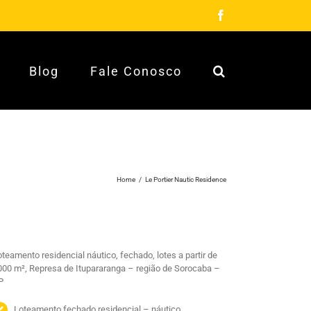
Facebook
Blog
Fale Conosco
Home
/
Le Portier Nautic Residence
teamento residencial náutico, fechado, lotes a partir de
000 m², Represa de Itupararanga – região de Sorocaba –
P
Loteamento fechado residencial – náutico