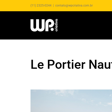
(11) 2325-0244
|
contato@wpcriativa.com.br
Le Portier Nau