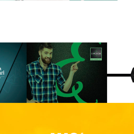
cial
Alphaville Nova Esplanada
Al
Loteamento
Residencial
Lot