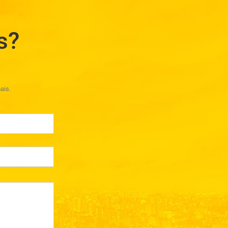
s?
ais.