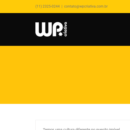
(11) 2325-0244
|
contato@wpcriativa.com.br
Saiba tudo sobre o processo de
compra do imóvel próprio
By
wpcriativa
|
abril 18th, 2019
|
Comprador de
Imóvel
,
Marketing Imobiliário
,
Mercado Imobiliário
Temos uma cultura diferente no quesito imóvel