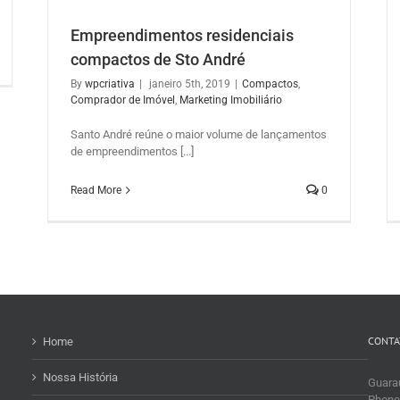
Empreendimentos residenciais
compactos de Sto André
By
wpcriativa
|
janeiro 5th, 2019
|
Compactos
,
ctos
Bancos diminuem taxas de financiamento
Comprador de Imóvel
,
Marketing Imobiliário
imobiliário e conquistam mercado
ng
Casa Própria
Financiamento Imobiliário
Mercado
Santo André reúne o maior volume de lançamentos
Imobiliário
de empreendimentos [...]
Read More
0
CONTA
Home
Nossa História
Guaraú
Phone