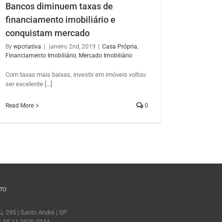
Bancos diminuem taxas de
financiamento imobiliário e
conquistam mercado
By
wpcriativa
|
janeiro 2nd, 2019
|
Casa Própria
,
Financiamento Imobiliário
,
Mercado Imobiliário
Com taxas mais baixas, investir em imóveis voltou
ser excelente [...]
Read More
0
TO
, 295 | Santo André | SP
: 55 11 2325-0244