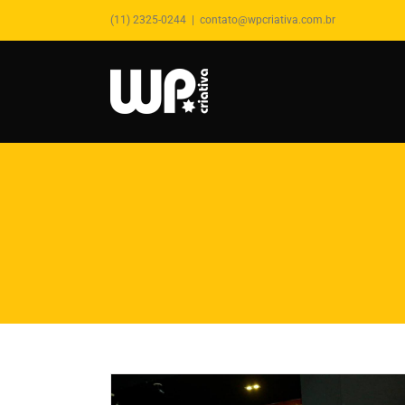
(11) 2325-0244
|
contato@wpcriativa.com.br