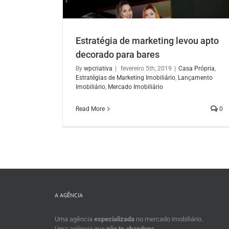
WP* inova com outdoor vertical e
lançamento imobiliário
Estratégias de Marketing Imobiliário
Lançame
Imobiliário
Marketing Imobiliário
Mercado
Estratégia de marketing levou apto
Imobiliário
 levou apto
decorado para bares
res
By
wpcriativa
|
fevereiro 5th, 2019
|
Casa Própria
,
eting Imobiliário
Estratégias de Marketing Imobiliário
,
Lançamento
do Imobiliário
Imobiliário
,
Mercado Imobiliário
Read More
0
A AGÊNCIA
Uma agência
especializada
no mercado imobiliário.
Uma agência que
não te abandona
.