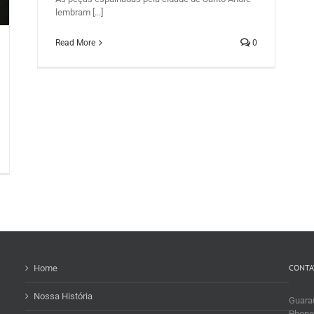
m
lembram [...]
nto
Read More
0
CONTA
Home
Nossa História
Guaraú
Phone