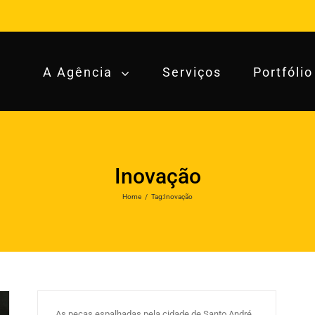
A Agência
Serviços
Portfólio
Inovação
Home
/
Tag:
Inovação
WP* inova com outdoor vertical em
lançamento imobiliário
By
wpcriativa
|
fevereiro 3rd, 2019
|
Estratégias de
Marketing Imobiliário
,
Lançamento Imobiliário
,
Marketing Imobiliário
,
Mercado Imobiliário
As peças espalhadas pela cidade de Santo André