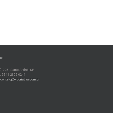
TO
, 295 | Santo André | SP
: 55 11 2325-0244
:
contato@wpcriativa.com.br