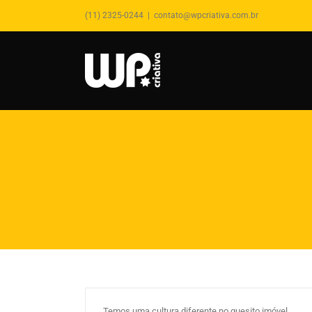
(11) 2325-0244
|
contato@wpcriativa.com.br
Saiba tudo sobre o processo de
compra do imóvel próprio
By
wpcriativa
|
abril 18th, 2019
|
Comprador de
Imóvel
,
Marketing Imobiliário
,
Mercado Imobiliário
Temos uma cultura diferente no quesito imóvel