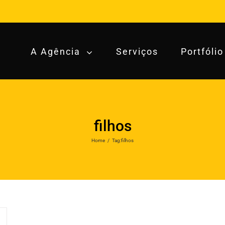
A Agência
Serviços
Portfólio
filhos
Home
/
Tag:
filhos