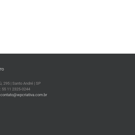
TO
, 295 | Santo André | SP
: 55 11 2325-0244
:
contato@wpcriativa.com.br