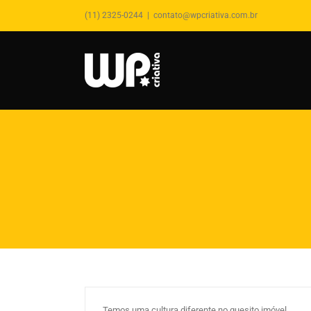
(11) 2325-0244
|
contato@wpcriativa.com.br
Saiba tudo sobre o processo de
compra do imóvel próprio
By
wpcriativa
|
abril 18th, 2019
|
Comprador de
Imóvel
,
Marketing Imobiliário
,
Mercado Imobiliário
Temos uma cultura diferente no quesito imóvel