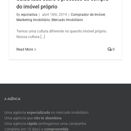
do imóvel próprio
By
wpcriativa
|
abril 18th, 2019
|
Comprador de Imóvel
,
Marketing Imobiliário
,
Mercado Imobiliário
l
Temos uma cultura diferente no quesito imóvel próprio.
Nossa cultura [...]
Read More
0
A AGÊNCIA
Uma agência
especializada
no mercado imobiliário.
Uma agência que
não te abandona
.
Uma agência
rápida
(entregamos uma campanha
completa em 15 dias) e
comprometida