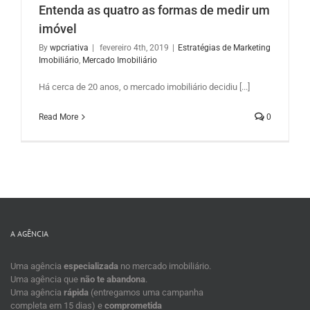
Entenda as quatro as formas de medir um
imóvel
By
wpcriativa
|
fevereiro 4th, 2019
|
Estratégias de Marketing
Imobiliário
,
Mercado Imobiliário
Há cerca de 20 anos, o mercado imobiliário decidiu [...]
Read More
0
A AGÊNCIA
Uma agência
especializada
no mercado imobiliário.
Uma agência que
não te abandona
.
Uma agência
rápida
(entregamos uma campanha
completa em 15 dias) e
comprometida