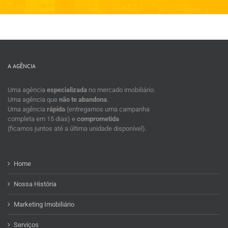
A AGÊNCIA
Uma agência
especializada
no mercado imobiliário.
Uma agência que
não te abandona
.
Uma agência
rápida
(entregamos uma campanha
completa em 15 dias) e
comprometida
(ficamos juntos até a última unidade disponível).
Home
Nossa História
Marketing Imobiliário
Serviços