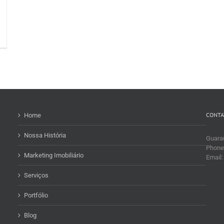
CONTA
Home
Nossa História
Guaraú
Phone
Marketing Imobiliário
Email
Serviços
Portfólio
Blog