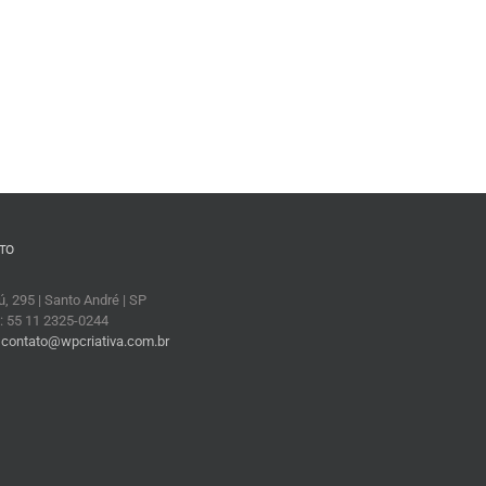
TO
, 295 | Santo André | SP
: 55 11 2325-0244
:
contato@wpcriativa.com.br