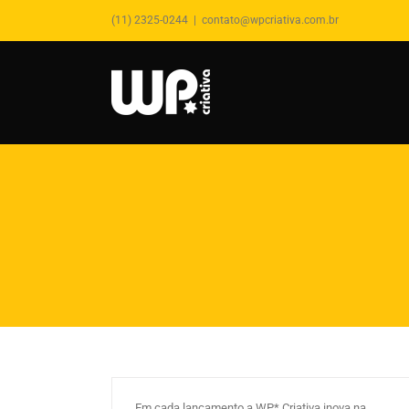
(11) 2325-0244
|
contato@wpcriativa.com.br
Conheça a estratégia de Marketing:
Blitz 3D
By
wpcriativa
|
abril 12th, 2019
|
Lançamento
Imobiliário
Em cada lançamento a WP* Criativa inova na