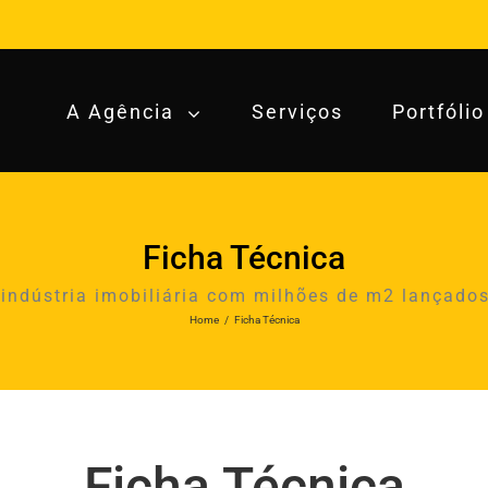
A Agência
Serviços
Portfólio
Ficha Técnica
 indústria imobiliária com milhões de m2 lançados
Home
/
Ficha Técnica
Ficha Técnica