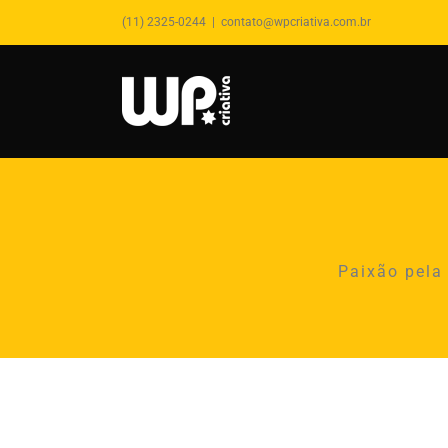
(11) 2325-0244
|
contato@wpcriativa.com.br
Paixão pela